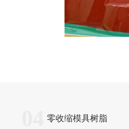
04
零收缩模具树脂