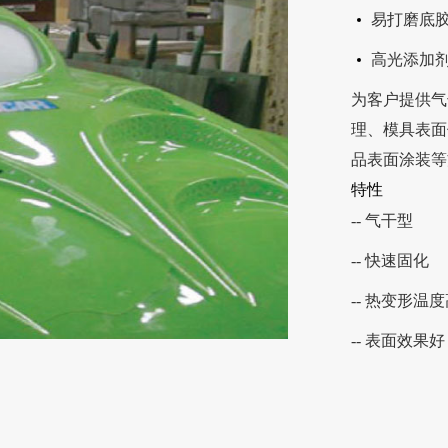
易打磨底
高光添加
为客户提供气
理、模具表面
品表面涂装等
特性
-- 气干型
-- 快速固化
-- 热变形温
-- 表面效果好