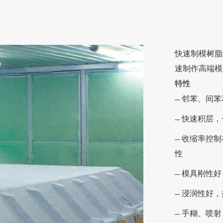
快速制模树脂
速制作高端模
特性
-- 邻苯、
-- 快速积
-- 收缩率
性
-- 模具刚
-- 浸润性好
-- 手糊、喷